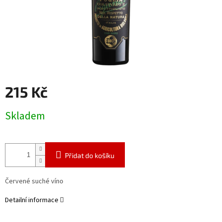
215 Kč
Měrná
Skladem
cena:
Přidat do košíku
Červené suché víno
Detailní informace