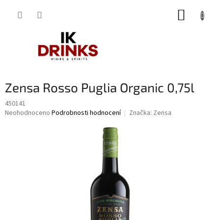
Přejít
NÁKUP
na
obsah
KOŠÍK
Zensa Rosso Puglia Organic 0,75l
450141
Průměrné
Neohodnoceno
Podrobnosti hodnocení
Značka:
Zensa
hodnocení
produktu
je
0,0
z
5
hvězdiček.