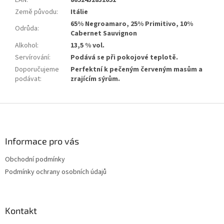
EAN
:
8052432831051
Země původu
:
Itálie
65% Negroamaro, 25% Primitivo, 10%
Odrůda
:
Cabernet Sauvignon
Alkohol
:
13,5 % vol.
Servírování
:
Podává se při pokojové teplotě.
Doporučujeme
Perfektní k pečeným červeným masům a
podávat
:
zrajícím sýrům.
Z
á
p
a
Informace pro vás
t
Obchodní podmínky
í
Podmínky ochrany osobních údajů
Kontakt