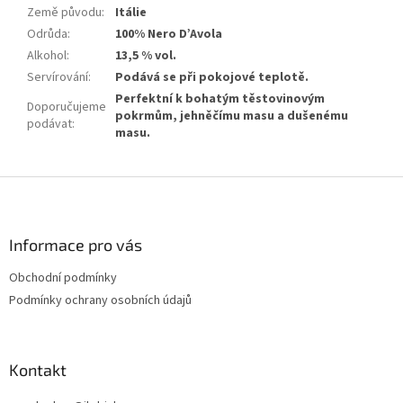
Země původu
:
Itálie
Odrůda
:
100% Nero D’Avola
Alkohol
:
13,5 % vol.
Servírování
:
Podává se při pokojové teplotě.
Perfektní k bohatým těstovinovým
Doporučujeme
pokrmům, jehněčímu masu a dušenému
podávat
:
masu.
Z
á
p
a
Informace pro vás
t
Obchodní podmínky
í
Podmínky ochrany osobních údajů
Kontakt