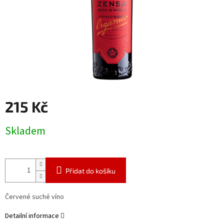
215 Kč
Měrná
Skladem
cena:
Přidat do košíku
Červené suché víno
Detailní informace