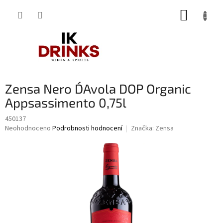
Přejít
NÁKUP
na
obsah
KOŠÍK
Zensa Nero D´Avola DOP Organic
Appsassimento 0,75l
450137
Průměrné
Neohodnoceno
Podrobnosti hodnocení
Značka:
Zensa
hodnocení
produktu
je
0,0
z
5
hvězdiček.