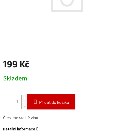
199 Kč
Měrná
Skladem
cena:
Přidat do košíku
Červené suché víno
Detailní informace