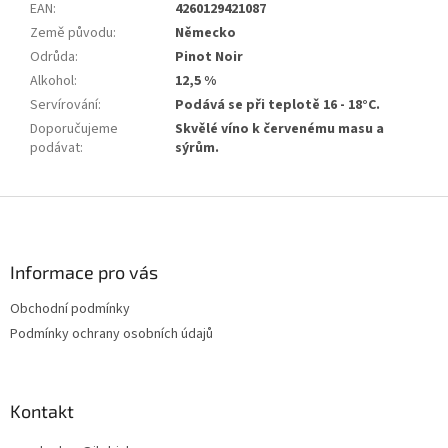
EAN
:
4260129421087
Země původu
:
Německo
Odrůda
:
Pinot Noir
Alkohol
:
12,5 %
Servírování
:
Podává se při teplotě 16 - 18°C.
Doporučujeme
Skvělé víno k červenému masu a
podávat
:
sýrům.
Z
á
p
a
Informace pro vás
t
Obchodní podmínky
í
Podmínky ochrany osobních údajů
Kontakt