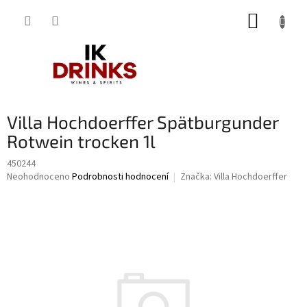
Přejít
NÁKUP
na
obsah
KOŠÍK
Villa Hochdoerffer Spätburgunder
Rotwein trocken 1l
450244
Průměrné
Neohodnoceno
Podrobnosti hodnocení
Značka:
Villa Hochdoerffer
hodnocení
produktu
je
0,0
z
5
hvězdiček.