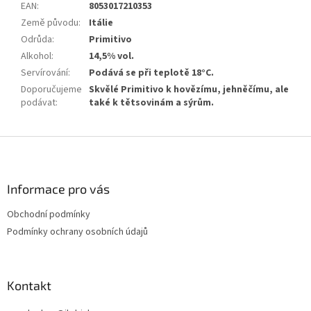
EAN
:
8053017210353
Země původu
:
Itálie
Odrůda
:
Primitivo
Alkohol
:
14,5% vol.
Servírování
:
Podává se při teplotě 18°C.
Doporučujeme
Skvělé Primitivo k hovězímu, jehněčímu, ale
podávat
:
také k tětsovinám a sýrům.
Z
á
p
a
Informace pro vás
t
Obchodní podmínky
í
Podmínky ochrany osobních údajů
Kontakt