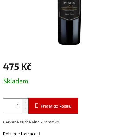
475 Kč
Měrná
Skladem
cena:
Přidat do košíku
Červené suché víno - Primitivo
Detailní informace