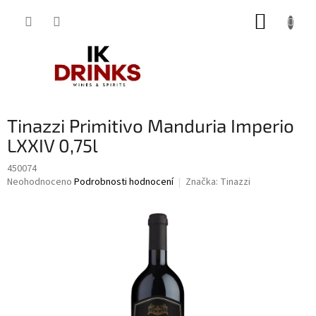
Přejít
NÁKUP
na
obsah
KOŠÍK
Tinazzi Primitivo Manduria Imperio
LXXIV 0,75l
450074
Průměrné
Neohodnoceno
Podrobnosti hodnocení
Značka:
Tinazzi
hodnocení
produktu
je
0,0
z
5
hvězdiček.