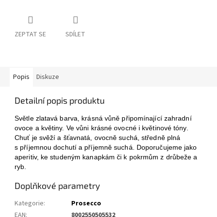
ZEPTAT SE
SDÍLET
Popis
Diskuze
Detailní popis produktu
Světle zlatavá barva, krásná vůně připomínající zahradní
ovoce a květiny.
Ve vůni krásné ovocné i květinové tóny.
Chuť je svěží a šťavnatá, ovocně
suchá, středně plná
s příjemnou dochutí a příjemně suchá. Doporučujeme
jako
aperitiv, ke studeným kanapkám či k pokrmům z drůbeže a
ryb.
Doplňkové parametry
Kategorie
:
Prosecco
EAN
:
8002550505532