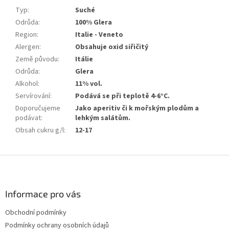
Typ
:
Suché
Odrůda
:
100% Glera
Region
:
Italie - Veneto
Alergen
:
Obsahuje oxid siřičitý
Země původu
:
Itálie
Odrůda
:
Glera
Alkohol
:
11% vol.
Servírování
:
Podává se při teplotě 4-6°C.
Doporučujeme
Jako aperitiv či k mořským plodům a
podávat
:
lehkým salátům.
Obsah cukru g/l
:
12-17
Z
á
p
a
Informace pro vás
t
Obchodní podmínky
í
Podmínky ochrany osobních údajů