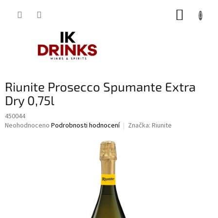
Přejít
NÁKUP
na
obsah
KOŠÍK
Riunite Prosecco Spumante Extra
Dry 0,75l
450044
Průměrné
Neohodnoceno
Podrobnosti hodnocení
Značka:
Riunite
hodnocení
produktu
je
0,0
z
5
hvězdiček.