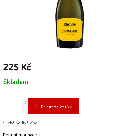
225 Kč
Měrná
Skladem
cena:
Přidat do košíku
Suché perlivé víno
Detailní informace