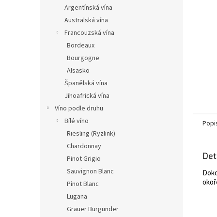
n
Argentínská vína
e
Australská vína
l
Francouzská vína
Bordeaux
Bourgogne
Alsasko
Španělská vína
Jihoafrická vína
Víno podle druhu
Bílé víno
Popi
Riesling (Ryzlink)
Chardonnay
Det
Pinot Grigio
Sauvignon Blanc
Doko
okoř
Pinot Blanc
Lugana
Grauer Burgunder