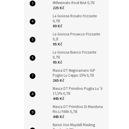
Millesimato Rosé Brut 0,75l
225 Kč
La Gioiosa Rosato Frizzante
0,75l
89 Kč
La Gioiosa Prosecco Frizzante
0,2l
95 Kč
La Gioiosa Bianco Frizzante
0,75l
95 Kč
Masca DT Negroamaro IGP
Puglia Lu Ceppu 15% 0,75l
265 Kč
Masca DT Primitivo Puglia Lu´li
17,5% 0,75l
445 Kč
Masca DT Primitivo Di Manduria
Ris Li Filitti 0,75l
445 Kč
Baron Von Maydell Riesling