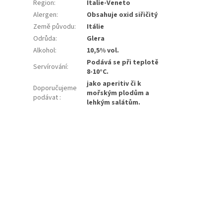
Region
:
Italie-Veneto
Alergen
:
Obsahuje oxid siřičitý
Země původu
:
Itálie
Odrůda
:
Glera
Alkohol
:
10,5% vol.
Podává se při teplotě
Servírování
:
8-10°C.
jako aperitiv či k
Doporučujeme
mořským plodům a
podávat
:
lehkým salátům.