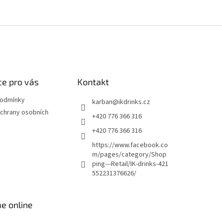
e pro vás
Kontakt
podmínky
karban
@
ikdrinks.cz
chrany osobních
+420 776 366 316
+420 776 366 316
https://www.facebook.co
m/pages/category/Shop
ping---Retail/IK-drinks-421
552231376626/
e online