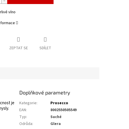
livé víno
informace
ZEPTAT SE
SDÍLET
Doplňkové parametry
cnost je
Kategorie
:
Prosecco
ysly.
EAN
:
8002550505549
Typ
:
Suché
Odrůda
:
Glera