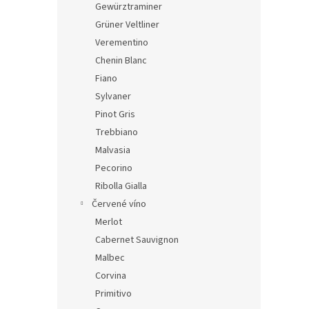
Gewürztraminer
Grüner Veltliner
Verementino
Chenin Blanc
Fiano
Sylvaner
Pinot Gris
Trebbiano
Malvasia
Pecorino
Ribolla Gialla
Červené víno
Merlot
Cabernet Sauvignon
Malbec
Corvina
Primitivo