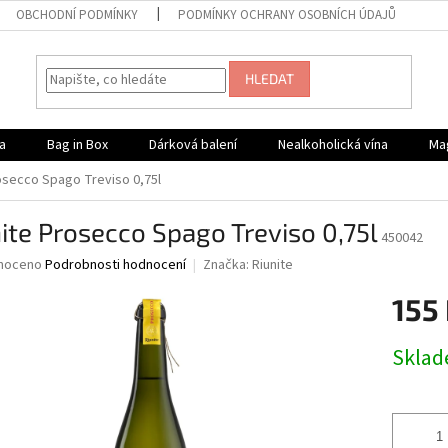
OBCHODNÍ PODMÍNKY
PODMÍNKY OCHRANY OSOBNÍCH ÚDAJŮ
HLEDAT
a
Bag in Box
Dárková balení
Nealkoholická vína
Ma
osecco Spago Treviso 0,75l
ite Prosecco Spago Treviso 0,75l
450042
né
noceno
Podrobnosti hodnocení
Značka:
Riunite
ní
155
u
Měrná
Skla
cena:
ek.