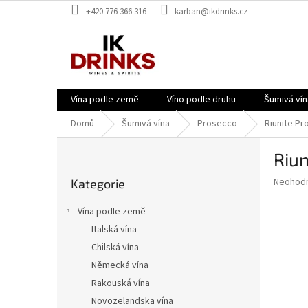
Přejít
+420 776 366 316
karban@ikdrinks.cz
na
obsah
Vína podle země
Víno podle druhu
Šumivá vín
Domů
Šumivá vína
Prosecco
Riunite Pr
P
Riun
o
Přeskočit
s
Průměr
Neohod
Kategorie
kategorie
t
hodnoce
r
produkt
Vína podle země
a
je
Italská vína
0,0
n
z
Chilská vína
n
5
í
Německá vína
hvězdič
p
Rakouská vína
a
Novozelandska vína