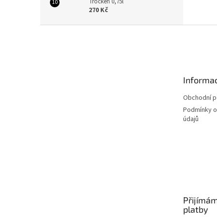
Trocken 0,75l
270 Kč
Z
á
p
a
t
Informac
í
Obchodní 
Podmínky o
údajů
Přijímám
platby