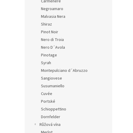
Carmenere
Negroamaro
Malvasia Nera
Shiraz
Pinot Noir
Nero di Troia
Nero D´Avola
Pinotage
Syrah
Montepulciano d´Abruzzo
Sangiovese
Susumaniello
Cuvée
Portské
Schioppettino
Dornfelder
Růžová vína
Merlot