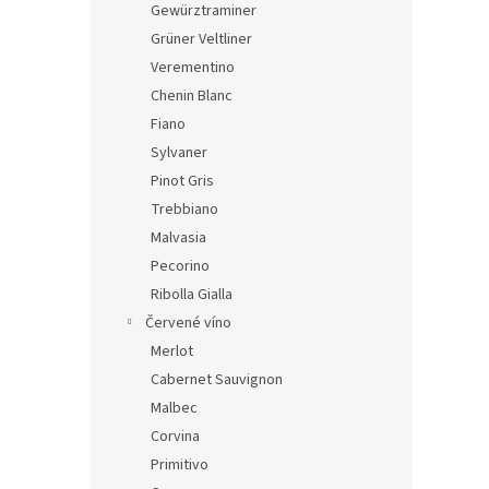
Gewürztraminer
Grüner Veltliner
Verementino
Chenin Blanc
Fiano
Sylvaner
Pinot Gris
Trebbiano
Malvasia
Pecorino
Ribolla Gialla
Červené víno
Merlot
Cabernet Sauvignon
Malbec
Corvina
Primitivo