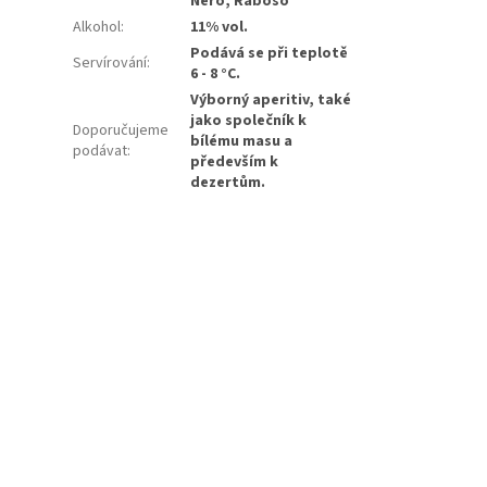
Nero, Raboso
Alkohol
:
11% vol.
Podává se při teplotě
Servírování
:
6 - 8 °C.
Výborný aperitiv, také
jako společník k
Doporučujeme
bílému masu a
podávat
:
především k
dezertům.