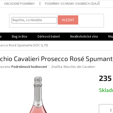
OBCHODNÍ PODMÍNKY
PODMÍNKY OCHRANY OSOBNÍCH ÚDAJŮ
HLEDAT
a
Bag in Box
Dárková balení
Nealkoholická vína
Ma
osecco Rosé Spumante DOC 0,75l
chio Cavalieri Prosecco Rosé Spumant
né
noceno
Podrobnosti hodnocení
Značka:
Maschio dei Cavalieri
ní
235
u
Měrná
Skla
cena:
ek.