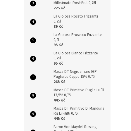
Millesimato Rosé Brut 0,75l
225 Kč
La Gioiosa Rosato Frizzante
0,75l
89 Kč
La Gioiosa Prosecco Frizzante
0,2l
95 Kč
La Gioiosa Bianco Frizzante
0,75l
95 Kč
Masca DT Negroamaro IGP
Puglia Lu Ceppu 15% 0,75l
265 Kč
Masca DT Primitivo Puglia Lu´li
17,5% 0,75l
445 Kč
Masca DT Primitivo Di Manduria
Ris Li Filitti 0,75l
445 Kč
Baron Von Maydell Riesling