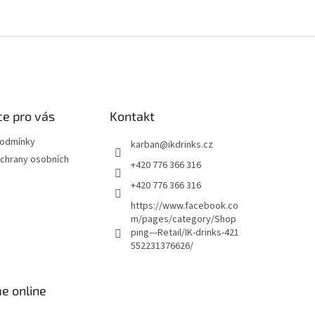
e pro vás
Kontakt
podmínky
karban
@
ikdrinks.cz
chrany osobních
+420 776 366 316
+420 776 366 316
https://www.facebook.co
m/pages/category/Shop
ping---Retail/IK-drinks-421
552231376626/
e online