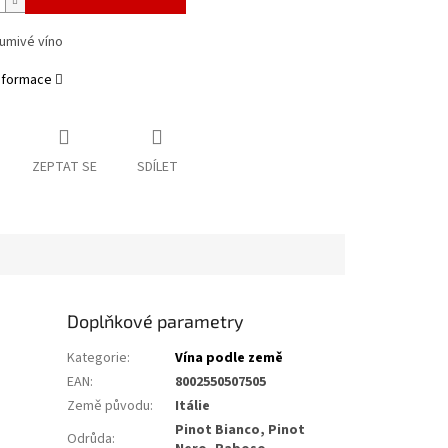
umivé víno
informace
ZEPTAT SE
SDÍLET
Doplňkové parametry
Kategorie
:
Vína podle země
EAN
:
8002550507505
Země původu
:
Itálie
Pinot Bianco, Pinot
Odrůda
: