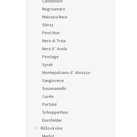
Carmenere
Negroamaro
Malvasia Nera
Shiraz
Pinot Noir
Nero di Troia
Nero D´Avola
Pinotage
Syrah
Montepulciano d´Abruzzo
Sangiovese
Susumaniello
Cuvée
Portské
Schioppettino
Dornfelder
Růžová vína
Merlot