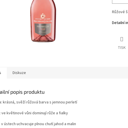
Růžové š
Detailní 
TISK
s
Diskuze
ailní popis produktu
a: krásná, svěží růžová barva s jemnou perletí
 ve květinové vůni dominují růže a fialky
 v ústech uchvacuje plnou chutí jahod a malin