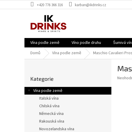
Přejít
+420 776 366 316
karban@ikdrinks.cz
na
obsah
Vína podle země
Víno podle druhu
Šumivá vín
Domů
Vína podle země
Maschio Cavalieri Pr
P
Mas
o
Přeskočit
s
Průměr
Neohod
Kategorie
kategorie
t
hodnoce
r
produkt
Vína podle země
a
je
Italská vína
0,0
n
z
Chilská vína
n
5
í
Německá vína
hvězdič
p
Rakouská vína
a
Novozelandska vína