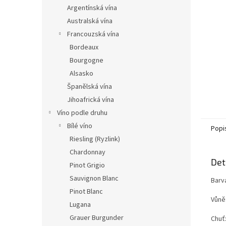
n
Argentínská vína
e
Australská vína
l
Francouzská vína
Bordeaux
Bourgogne
Alsasko
Španělská vína
Jihoafrická vína
Víno podle druhu
Bílé víno
Popi
Riesling (Ryzlink)
Chardonnay
Det
Pinot Grigio
Sauvignon Blanc
Barv
Pinot Blanc
Vůně:
Lugana
Grauer Burgunder
Chuť: