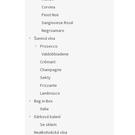
Corvina
Pinot Noir
Sangiovese Rosé
Negroamaro
Šumivá vína
Prosecco
Valdobbiadene
Crémant
Champagne
Sekty
Frizzante
Lambrusco
Bag in Box
Italie
Dárková balení
Se sklem
Nealkoholická vína