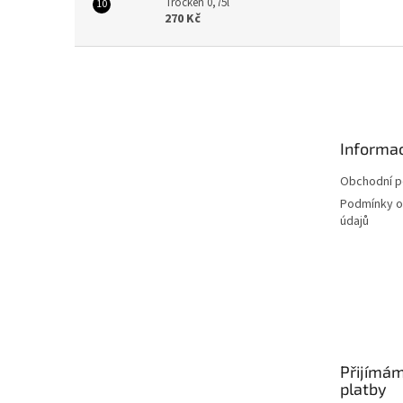
Trocken 0,75l
270 Kč
Z
á
p
a
t
Informac
í
Obchodní 
Podmínky o
údajů
Přijímám
platby