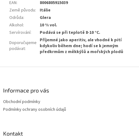
EAN
:
8006805915039
Země původu
:
Itálie
Odrůda
:
Glera
Alkohol
:
10 % vol.
Servírování
:
Podává se při teplotě 8-10 °C.
Příjemné jako aperitiv, ale vhodné k pití
Doporučujeme
kdykoliv během dne; hodí se k jemným
podávat
:
předkrmům z měkkýšů a mořských plodů
Z
á
p
a
Informace pro vás
t
Obchodní podmínky
í
Podmínky ochrany osobních údajů
Kontakt