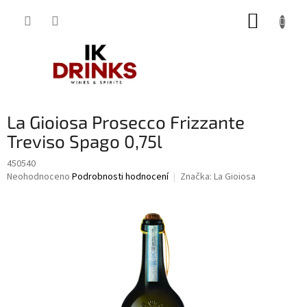
Přejít
NÁKUP
na
obsah
KOŠÍK
La Gioiosa Prosecco Frizzante
Treviso Spago 0,75l
450540
Průměrné
Neohodnoceno
Podrobnosti hodnocení
Značka:
La Gioiosa
hodnocení
produktu
je
0,0
z
5
hvězdiček.