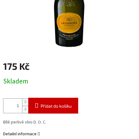
175 Kč
Měrná
Skladem
cena:
Přidat do košíku
Bílé perlivé víno D. O. C.
Detailní informace