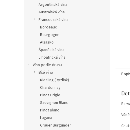
n
Argentínská vína
e
Australská vína
l
Francouzská vína
Bordeaux
Bourgogne
Alsasko
Španělská vína
Jihoafrická vína
Víno podle druhu
Bílé víno
Popi
Riesling (Ryzlink)
Chardonnay
Det
Pinot Grigio
Sauvignon Blanc
Barv
Pinot Blanc
Vůně:
Lugana
Grauer Burgunder
Chuť