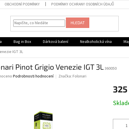
OBCHODNÍ PODMÍNKY
PODMÍNKY OCHRANY OSOBNÍCH ÚDAJŮ
HLEDAT
a
Bag in Box
Dárková balení
Nealkoholická vína
Ma
Venezie IGT 3L
nari Pinot Grigio Venezie IGT 3L
360050
né
noceno
Podrobnosti hodnocení
Značka:
Folonari
ní
325
u
Měrná
Skla
cena:
ek.