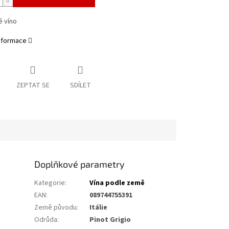
é víno
informace
ZEPTAT SE
SDÍLET
Doplňkové parametry
Kategorie
:
Vína podle země
EAN
:
089744755391
Země původu
:
Itálie
Odrůda
:
Pinot Grigio