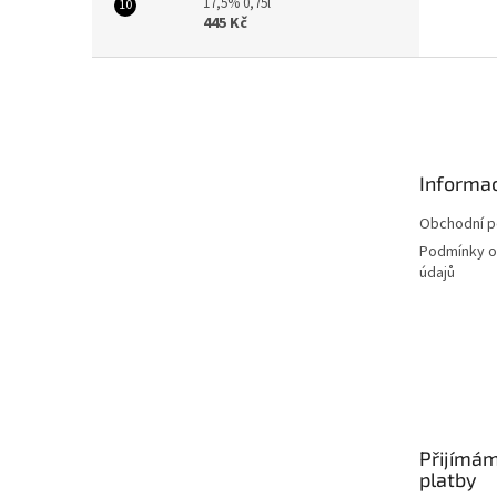
17,5% 0,75l
445 Kč
Z
á
p
a
t
Informac
í
Obchodní 
Podmínky o
údajů
Přijímám
platby