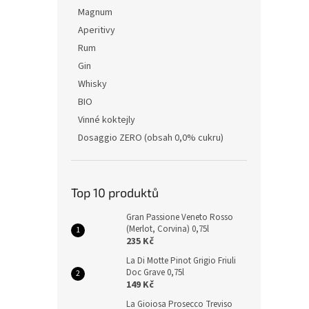
Magnum
Aperitivy
Rum
Gin
Whisky
BIO
Vinné koktejly
Dosaggio ZERO (obsah 0,0% cukru)
Top 10 produktů
Gran Passione Veneto Rosso
(Merlot, Corvina) 0,75l
235 Kč
La Di Motte Pinot Grigio Friuli
Doc Grave 0,75l
149 Kč
La Gioiosa Prosecco Treviso