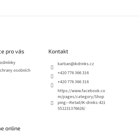
e pro vás
Kontakt
podmínky
karban
@
ikdrinks.cz
chrany osobních
+420 776 366 316
+420 776 366 316
https://www.facebook.co
m/pages/category/Shop
ping---Retail/IK-drinks-421
552231376626/
e online