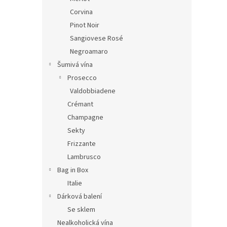
Corvina
Pinot Noir
Sangiovese Rosé
Negroamaro
Šumivá vína
Prosecco
Valdobbiadene
Crémant
Champagne
Sekty
Frizzante
Lambrusco
Bag in Box
Italie
Dárková balení
Se sklem
Nealkoholická vína