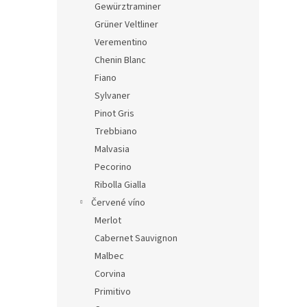
Gewürztraminer
Grüner Veltliner
Verementino
Chenin Blanc
Fiano
Sylvaner
Pinot Gris
Trebbiano
Malvasia
Pecorino
Ribolla Gialla
Červené víno
Merlot
Cabernet Sauvignon
Malbec
Corvina
Primitivo