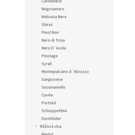
Carmenere
Negroamaro
Malvasia Nera
Shiraz
Pinot Noir
Nero di Troia
Nero D´Avola
Pinotage
Syrah
Montepulciano d´Abruzzo
Sangiovese
Susumaniello
Cuvée
Portské
Schioppettino
Dornfelder
Růžová vína
Merlot