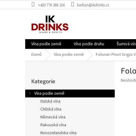
Přejít
+420 776 366 316
karban@ikdrinks.cz
na
obsah
Vína podle země
Víno podle druhu
Šumivá vín
Domů
Vína podle země
Folonari Pinot Grigio 
P
Folo
o
Přeskočit
s
Průměr
Neohod
Kategorie
kategorie
t
hodnoce
r
produkt
Vína podle země
a
je
Italská vína
0,0
n
z
Chilská vína
n
5
í
Německá vína
hvězdič
p
Rakouská vína
a
Novozelandska vína