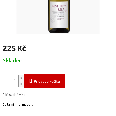
225 Kč
Měrná
Skladem
cena:
Přidat do košíku
Bílé suché víno
Detailní informace