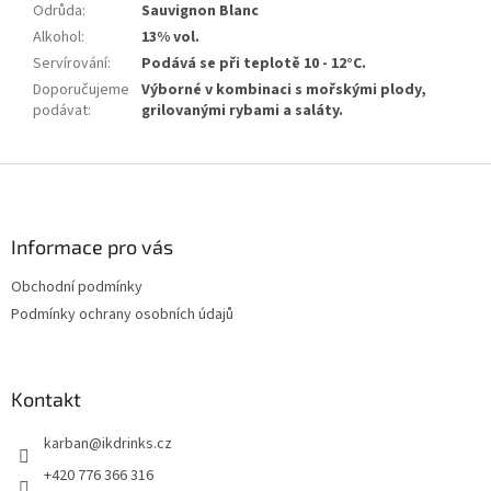
Odrůda
:
Sauvignon Blanc
Alkohol
:
13% vol.
Servírování
:
Podává se při teplotě 10 - 12°C.
Doporučujeme
Výborné v kombinaci s mořskými plody,
podávat
:
grilovanými rybami a saláty.
Z
á
p
a
Informace pro vás
t
Obchodní podmínky
í
Podmínky ochrany osobních údajů
Kontakt
karban
@
ikdrinks.cz
+420 776 366 316