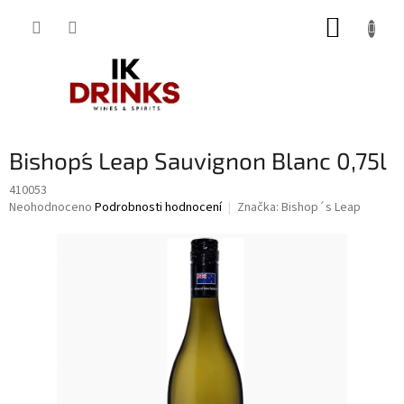
Přejít
NÁKUP
na
obsah
KOŠÍK
Bishop´s Leap Sauvignon Blanc 0,75l
410053
Průměrné
Neohodnoceno
Podrobnosti hodnocení
Značka:
Bishop´s Leap
hodnocení
produktu
je
0,0
z
5
hvězdiček.