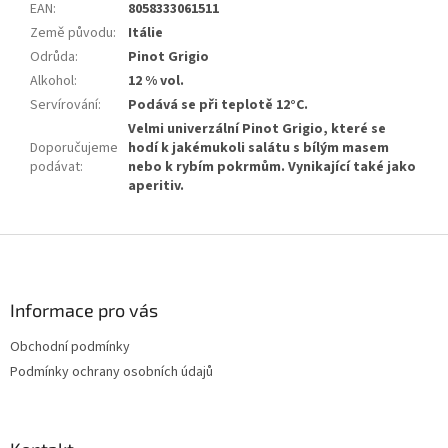
EAN
:
8058333061511
Země původu
:
Itálie
Odrůda
:
Pinot Grigio
Alkohol
:
12 % vol.
Servírování
:
Podává se při teplotě 12°C.
Velmi univerzální Pinot Grigio, které se
Doporučujeme
hodí k jakémukoli salátu s bílým masem
podávat
:
nebo k rybím pokrmům. Vynikající také jako
aperitiv.
Z
á
p
a
Informace pro vás
t
Obchodní podmínky
í
Podmínky ochrany osobních údajů