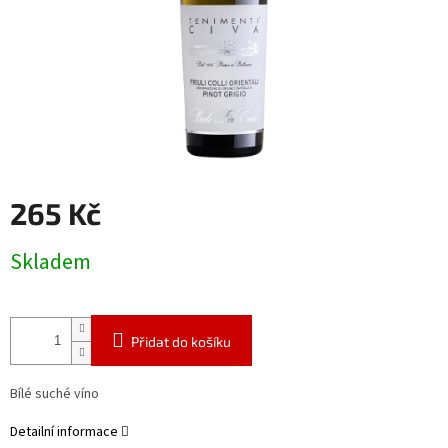
265 Kč
Měrná
Skladem
cena:
Přidat do košíku
Bílé suché víno
Detailní informace