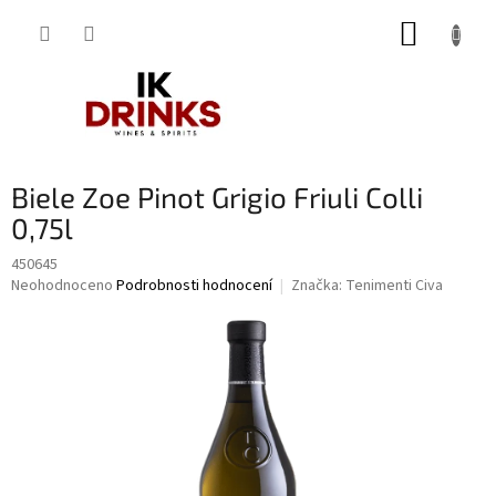
Přejít
NÁKUP
na
obsah
KOŠÍK
Biele Zoe Pinot Grigio Friuli Colli
0,75l
450645
Průměrné
Neohodnoceno
Podrobnosti hodnocení
Značka:
Tenimenti Civa
hodnocení
produktu
je
0,0
z
5
hvězdiček.